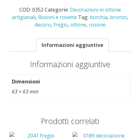
mm.
COD:
0352
Categorie:
Decorazioni in ottone
63
artigianali
,
Rosoni e rosette
Tag:
borchia
,
bronzo
,
quantità
decoro
,
fregio
,
ottone
,
rosone
Informazioni aggiuntive
Informazioni aggiuntive
Dimensioni
63 × 63 mm
Prodotti correlati