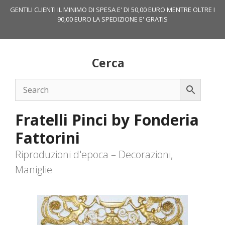
Vai
GENTILI CLIENTI IL MINIMO DI SPESA E' DI 50,00 EURO MENTRE OLTRE I
al
90,00 EURO LA SPEDIZIONE E' GRATIS
contenuto
Cerca
Fratelli Pinci by Fonderia
Fattorini
Riproduzioni d'epoca – Decorazioni,
Maniglie