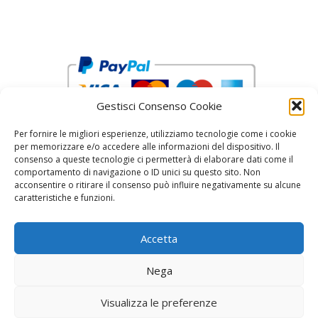
Gestisci Consenso Cookie
Per fornire le migliori esperienze, utilizziamo tecnologie come i cookie
per memorizzare e/o accedere alle informazioni del dispositivo. Il
consenso a queste tecnologie ci permetterà di elaborare dati come il
comportamento di navigazione o ID unici su questo sito. Non
acconsentire o ritirare il consenso può influire negativamente su alcune
reCAPTCHA Google’s
Privacy Policy
and
Terms of Service
caratteristiche e funzioni.
Accetta
Nega
Visualizza le preferenze
© 2026 Fratelli Pinci by Fonderia Fattorini
• Creato