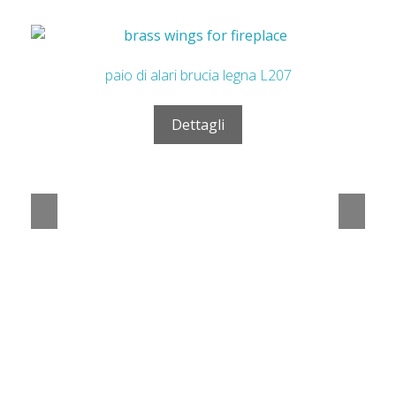
In offerta!
parascintille in ottone cm. 100 x 50 h – L320
Dettagli