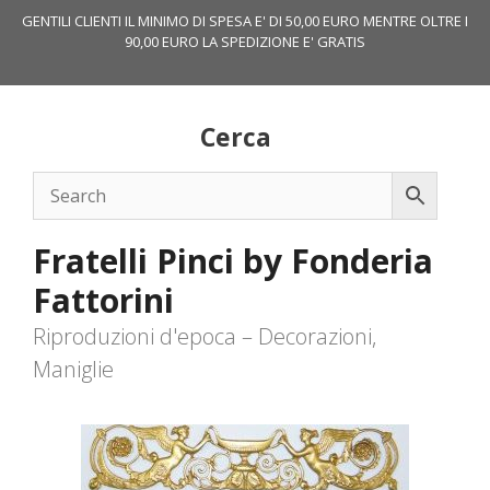
Vai
GENTILI CLIENTI IL MINIMO DI SPESA E' DI 50,00 EURO MENTRE OLTRE I
al
90,00 EURO LA SPEDIZIONE E' GRATIS
contenuto
Cerca
Fratelli Pinci by Fonderia
Fattorini
Riproduzioni d'epoca – Decorazioni,
Maniglie