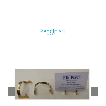
Reggipiatti
piccolo espositore in ottone satinato – D023
Dettagli