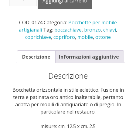
Aggiungi al carrello
bocchetta
orizzontale
in
COD:
0174
Categoria:
Bocchette per mobile
stile
artigianali
Tag:
boccachiave
,
bronzo
,
chiavi
,
eclettico
coprichiave
,
copriforo
,
mobile
,
ottone
quantità
Descrizione
Informazioni aggiuntive
Descrizione
Bocchetta orizzontale in stile eclettico. Fusione in
terra e patinata oro antico inalterabile, pertanto
adatta per mobili di antiquariato o di pregio. In
particolare nel restauro.
misure: cm. 12.5 x cm. 2.5