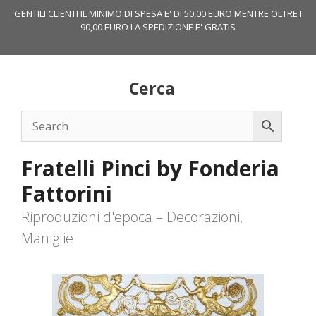
Vai
GENTILI CLIENTI IL MINIMO DI SPESA E' DI 50,00 EURO MENTRE OLTRE I
al
90,00 EURO LA SPEDIZIONE E' GRATIS
contenuto
Cerca
Fratelli Pinci by Fonderia
Fattorini
Riproduzioni d'epoca – Decorazioni,
Maniglie