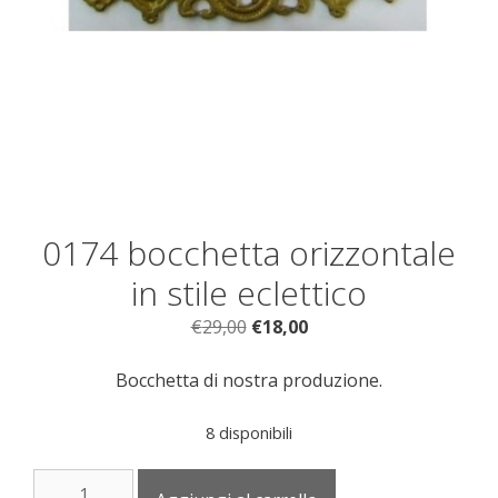
0174 bocchetta orizzontale
in stile eclettico
Il
Il
€
29,00
€
18,00
prezzo
prezzo
originale
attuale
Bocchetta di nostra produzione.
era:
è:
€29,00.
€18,00.
8 disponibili
0174