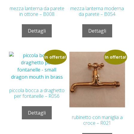
mezza lanterna da parete
mezza lanterna moderna
in ottone – B008
da parete – B054
Dettagli
Dettagli
In offerta!
In offerta!
piccola bocca a draghetto
per fontanelle – R056
Dettagli
rubinetto con maniglia a
croce – R021