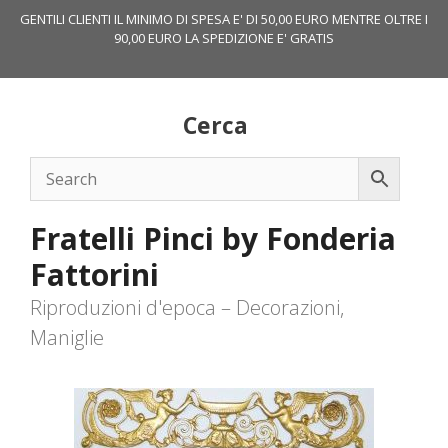
Vai
GENTILI CLIENTI IL MINIMO DI SPESA E' DI 50,00 EURO MENTRE OLTRE I
al
90,00 EURO LA SPEDIZIONE E' GRATIS
contenuto
Cerca
Fratelli Pinci by Fonderia
Fattorini
Riproduzioni d'epoca – Decorazioni,
Maniglie