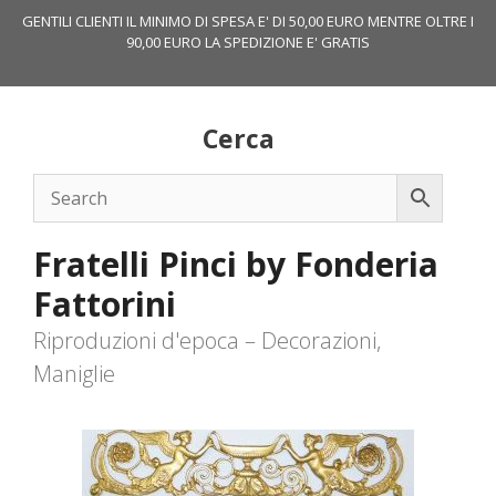
Vai
GENTILI CLIENTI IL MINIMO DI SPESA E' DI 50,00 EURO MENTRE OLTRE I
al
90,00 EURO LA SPEDIZIONE E' GRATIS
contenuto
Cerca
Fratelli Pinci by Fonderia
Fattorini
Riproduzioni d'epoca – Decorazioni,
Maniglie