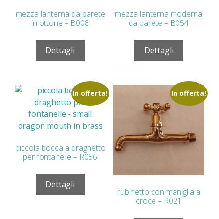
mezza lanterna da parete
mezza lanterna moderna
in ottone – B008
da parete – B054
Dettagli
Dettagli
In offerta!
In offerta!
piccola bocca a draghetto
per fontanelle – R056
Dettagli
rubinetto con maniglia a
croce – R021