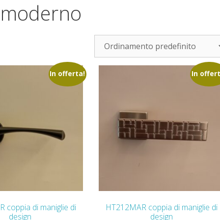
e moderno
In offerta!
In offer
coppia di maniglie di
HT212MAR coppia di maniglie di
design
design