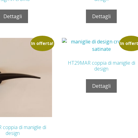
Dettagli
Dettagli
In offerta!
In offer
HT29MAR coppia di maniglie di
design
Dettagli
oppia di maniglie di
design