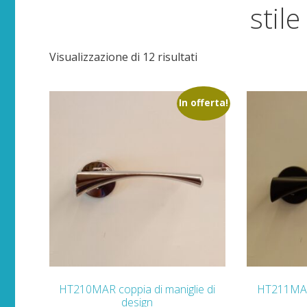
stil
Visualizzazione di 12 risultati
In offerta!
HT210MAR coppia di maniglie di
HT211MAR 
design