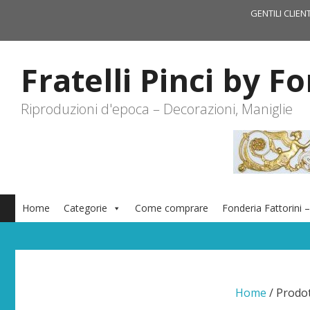
Vai
GENTILI CLIEN
al
contenuto
Fratelli Pinci by F
Riproduzioni d'epoca – Decorazioni, Maniglie
Home
Categorie
Come comprare
Fonderia Fattorini –
Home
/ Prodot