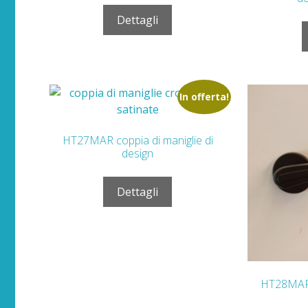
Dettagli
In offerta!
HT27MAR coppia di maniglie di
design
Dettagli
HT28MAR c