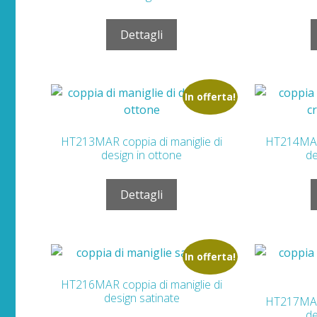
Dettagli
In offerta!
HT213MAR coppia di maniglie di
HT214MAR 
design in ottone
de
Dettagli
In offerta!
HT216MAR coppia di maniglie di
design satinate
HT217MAR 
de