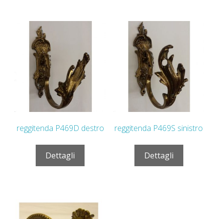
reggitenda P469D destro
reggitenda P469S sinistro
Dettagli
Dettagli