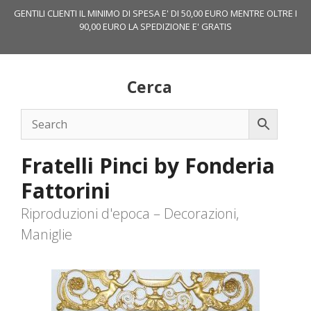
Vai
GENTILI CLIENTI IL MINIMO DI SPESA E' DI 50,00 EURO MENTRE OLTRE I
al
90,00 EURO LA SPEDIZIONE E' GRATIS
contenuto
Cerca
Fratelli Pinci by Fonderia
Fattorini
Riproduzioni d'epoca – Decorazioni,
Maniglie