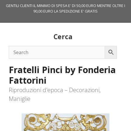
Vai
GENTILI CLIENTI IL MINIMO DI SPESA E' DI 50,00 EURO MENTRE OLTRE I
al
90,00 EURO LA SPEDIZIONE E' GRATIS
contenuto
Cerca
Fratelli Pinci by Fonderia
Fattorini
Riproduzioni d'epoca – Decorazioni,
Maniglie