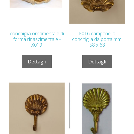
conchiglia ornamentale di
E016 campanello
forma rinascimentale -
conchiglia da porta mm.
X019
58 x 68
Dettagli
Dettagli