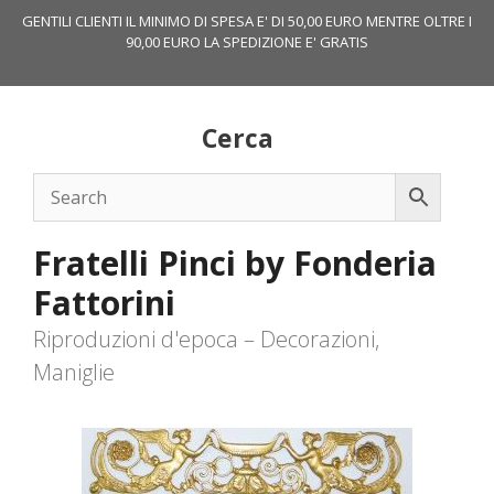
Vai
GENTILI CLIENTI IL MINIMO DI SPESA E' DI 50,00 EURO MENTRE OLTRE I
al
90,00 EURO LA SPEDIZIONE E' GRATIS
contenuto
Cerca
Fratelli Pinci by Fonderia
Fattorini
Riproduzioni d'epoca – Decorazioni,
Maniglie