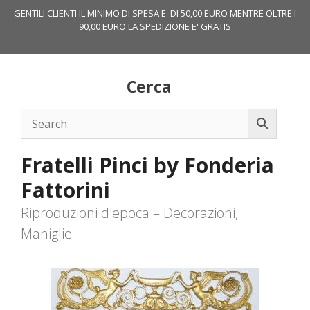
Vai
GENTILI CLIENTI IL MINIMO DI SPESA E' DI 50,00 EURO MENTRE OLTRE I
al
90,00 EURO LA SPEDIZIONE E' GRATIS
contenuto
Cerca
Fratelli Pinci by Fonderia
Fattorini
Riproduzioni d'epoca – Decorazioni,
Maniglie