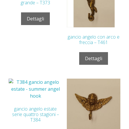
grande – T373
Dettagli
gancio angelo con arco e
freccia – T461
Dettagli
gancio angelo estate
serie quattro stagioni –
T384