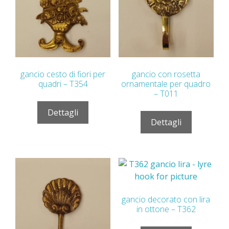
gancio cesto di fiori per
gancio con rosetta
quadri – T354
ornamentale per quadro
– T011
Dettagli
Dettagli
gancio decorato con lira
in ottone – T362