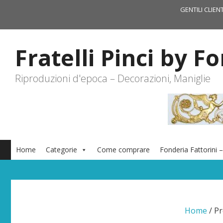
Vai
GENTILI CLIEN
al
contenuto
Fratelli Pinci by F
Riproduzioni d'epoca – Decorazioni, Maniglie
Home
Categorie
Come comprare
Fonderia Fattorini –
Home
/ Pr