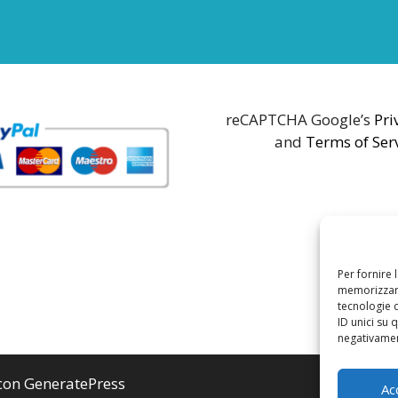
reCAPTCHA Google’s
Pri
and
Terms of Ser
Per fornire 
memorizzare
tecnologie 
ID unici su 
negativament
 con
GeneratePress
Ac