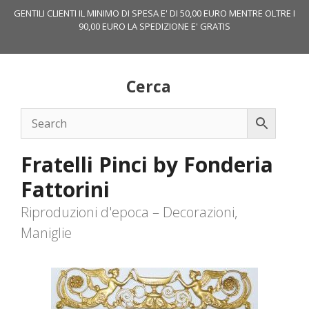
Vai
GENTILI CLIENTI IL MINIMO DI SPESA E' DI 50,00 EURO MENTRE OLTRE I
al
90,00 EURO LA SPEDIZIONE E' GRATIS
contenuto
Cerca
Fratelli Pinci by Fonderia
Fattorini
Riproduzioni d'epoca – Decorazioni,
Maniglie