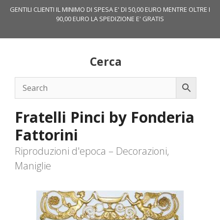
Vai
GENTILI CLIENTI IL MINIMO DI SPESA E' DI 50,00 EURO MENTRE OLTRE I
al
90,00 EURO LA SPEDIZIONE E' GRATIS
contenuto
Cerca
Fratelli Pinci by Fonderia
Fattorini
Riproduzioni d'epoca – Decorazioni,
Maniglie