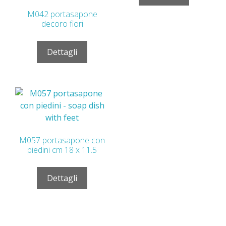
M042 portasapone
decoro fiori
Dettagli
M057 portasapone con
piedini cm 18 x 11.5
Dettagli