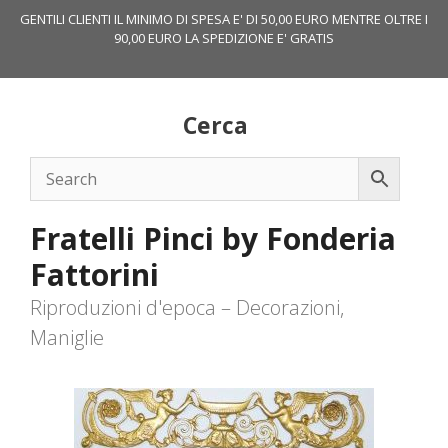
Vai
GENTILI CLIENTI IL MINIMO DI SPESA E' DI 50,00 EURO MENTRE OLTRE I
al
90,00 EURO LA SPEDIZIONE E' GRATIS
contenuto
Cerca
Fratelli Pinci by Fonderia
Fattorini
Riproduzioni d'epoca – Decorazioni,
Maniglie