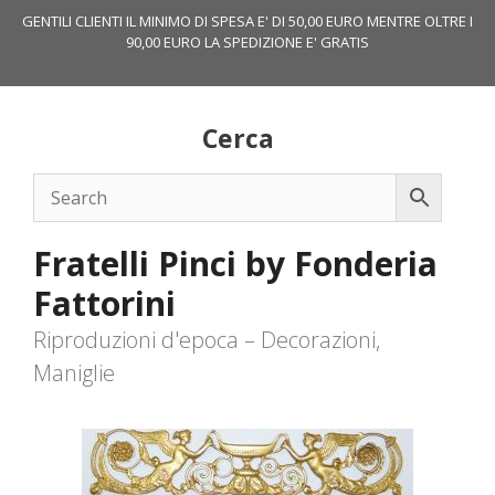
Vai
GENTILI CLIENTI IL MINIMO DI SPESA E' DI 50,00 EURO MENTRE OLTRE I
al
90,00 EURO LA SPEDIZIONE E' GRATIS
contenuto
Cerca
Fratelli Pinci by Fonderia
Fattorini
Riproduzioni d'epoca – Decorazioni,
Maniglie