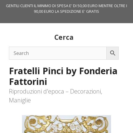
Vai
GENTILI CLIENTI IL MINIMO DI SPESA E' DI 50,00 EURO MENTRE OLTRE I
al
90,00 EURO LA SPEDIZIONE E' GRATIS
contenuto
Cerca
Fratelli Pinci by Fonderia
Fattorini
Riproduzioni d'epoca – Decorazioni,
Maniglie