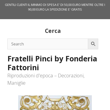
Vai
GENTILI CLIENTI IL MINIMO DI SPESA E' DI 50,00 EURO MENTRE OLTRE I
al
90,00 EURO LA SPEDIZIONE E' GRATIS
contenuto
Cerca
Fratelli Pinci by Fonderia
Fattorini
Riproduzioni d'epoca – Decorazioni,
Maniglie