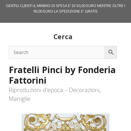
Vai
GENTILI CLIENTI IL MINIMO DI SPESA E' DI 50,00 EURO MENTRE OLTRE I
al
90,00 EURO LA SPEDIZIONE E' GRATIS
contenuto
Cerca
Fratelli Pinci by Fonderia
Fattorini
Riproduzioni d'epoca – Decorazioni,
Maniglie