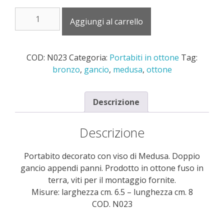
portabito
Aggiungi al carrello
decorato
con
viso
COD:
N023
Categoria:
Portabiti in ottone
Tag:
di
bronzo
,
gancio
,
medusa
,
ottone
Medusa
N023
quantità
Descrizione
Descrizione
Portabito decorato con viso di Medusa. Doppio
gancio appendi panni. Prodotto in ottone fuso in
terra, viti per il montaggio fornite.
Misure: larghezza cm. 6.5 – lunghezza cm. 8
COD. N023