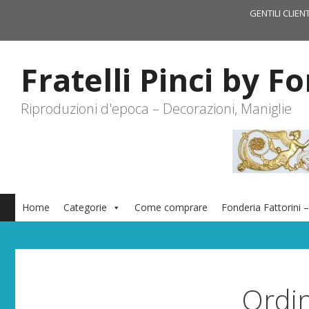
Vai
GENTILI CLIEN
al
contenuto
Fratelli Pinci by F
Riproduzioni d'epoca – Decorazioni, Maniglie
Home
Categorie
Come comprare
Fonderia Fattorini –
Ordin