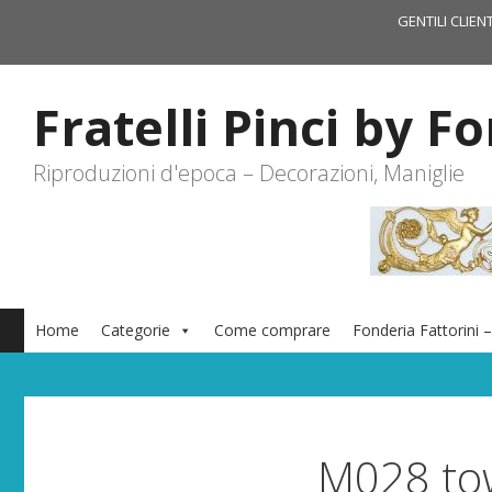
Vai
GENTILI CLIEN
al
contenuto
Fratelli Pinci by F
Riproduzioni d'epoca – Decorazioni, Maniglie
Home
Categorie
Come comprare
Fonderia Fattorini –
M028 to