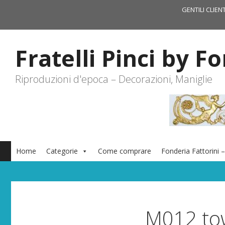
Vai
GENTILI CLIEN
al
contenuto
Fratelli Pinci by F
Riproduzioni d'epoca – Decorazioni, Maniglie
Home
Categorie
Come comprare
Fonderia Fattorini –
M012 to