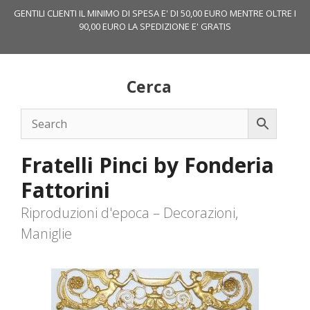
Vai
GENTILI CLIENTI IL MINIMO DI SPESA E' DI 50,00 EURO MENTRE OLTRE I
al
90,00 EURO LA SPEDIZIONE E' GRATIS
contenuto
Cerca
Fratelli Pinci by Fonderia
Fattorini
Riproduzioni d'epoca – Decorazioni,
Maniglie