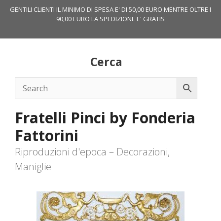
Vai
GENTILI CLIENTI IL MINIMO DI SPESA E' DI 50,00 EURO MENTRE OLTRE I
al
90,00 EURO LA SPEDIZIONE E' GRATIS
contenuto
Cerca
Fratelli Pinci by Fonderia
Fattorini
Riproduzioni d'epoca – Decorazioni,
Maniglie