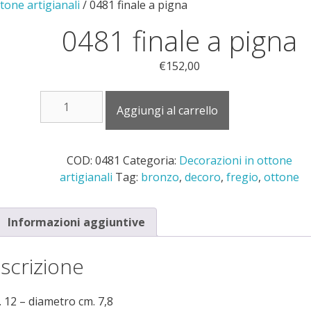
tone artigianali
/ 0481 finale a pigna
0481 finale a pigna
€
152,00
0481
Aggiungi al carrello
finale
a
pigna
COD:
0481
Categoria:
Decorazioni in ottone
quantità
artigianali
Tag:
bronzo
,
decoro
,
fregio
,
ottone
Informazioni aggiuntive
scrizione
. 12 – diametro cm. 7,8