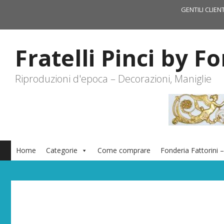
Vai
GENTILI CLIEN
al
contenuto
Fratelli Pinci by F
Riproduzioni d'epoca – Decorazioni, Maniglie
Home
Categorie
Come comprare
Fonderia Fattorini –