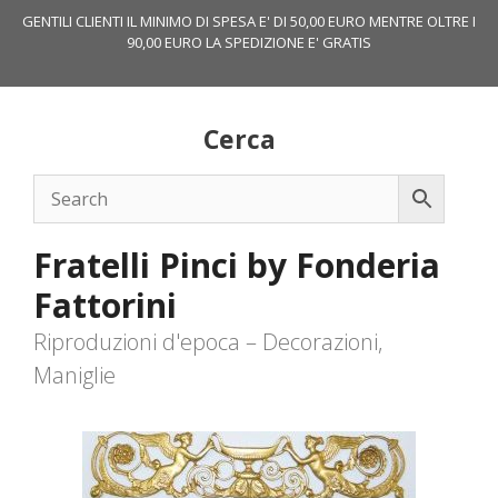
Vai
GENTILI CLIENTI IL MINIMO DI SPESA E' DI 50,00 EURO MENTRE OLTRE I
al
90,00 EURO LA SPEDIZIONE E' GRATIS
contenuto
Cerca
Fratelli Pinci by Fonderia
Fattorini
Riproduzioni d'epoca – Decorazioni,
Maniglie