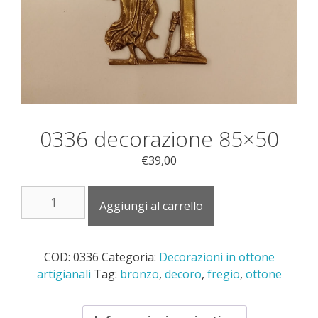
0336 decorazione 85×50
€
39,00
0336
Aggiungi al carrello
decorazione
85x50
quantità
COD:
0336
Categoria:
Decorazioni in ottone
artigianali
Tag:
bronzo
,
decoro
,
fregio
,
ottone