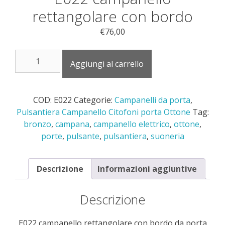
rettangolare con bordo
€
76,00
E022
Aggiungi al carrello
campanello
rettangolare
con
COD:
E022
Categorie:
Campanelli da porta
,
bordo
Pulsantiera Campanello Citofoni porta Ottone
Tag:
quantità
bronzo
,
campana
,
campanello elettrico
,
ottone
,
porte
,
pulsante
,
pulsantiera
,
suoneria
Descrizione
Informazioni aggiuntive
Descrizione
E022 campanello rettangolare con bordo da porta