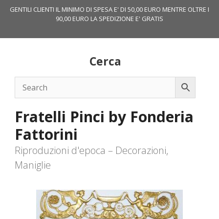
Vai
GENTILI CLIENTI IL MINIMO DI SPESA E' DI 50,00 EURO MENTRE OLTRE I
al
90,00 EURO LA SPEDIZIONE E' GRATIS
contenuto
Cerca
Fratelli Pinci by Fonderia
Fattorini
Riproduzioni d'epoca – Decorazioni,
Maniglie