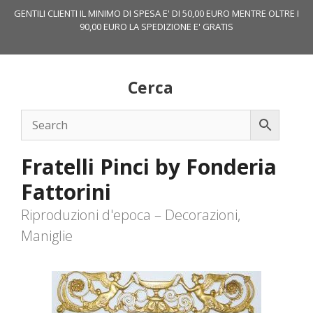
Vai
GENTILI CLIENTI IL MINIMO DI SPESA E' DI 50,00 EURO MENTRE OLTRE I
al
90,00 EURO LA SPEDIZIONE E' GRATIS
contenuto
Cerca
Fratelli Pinci by Fonderia
Fattorini
Riproduzioni d'epoca – Decorazioni,
Maniglie