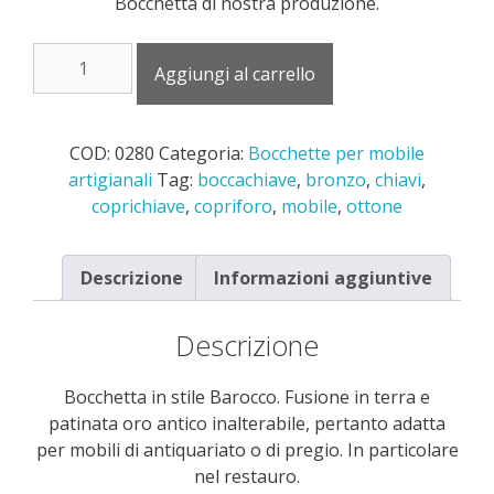
Bocchetta di nostra produzione.
0280
Aggiungi al carrello
bocchetta
in
stile
COD:
0280
Categoria:
Bocchette per mobile
Barocco
artigianali
Tag:
boccachiave
,
bronzo
,
chiavi
,
in
coprichiave
,
copriforo
,
mobile
,
ottone
ottone
quantità
Descrizione
Informazioni aggiuntive
Descrizione
Bocchetta in stile Barocco. Fusione in terra e
patinata oro antico inalterabile, pertanto adatta
per mobili di antiquariato o di pregio. In particolare
nel restauro.