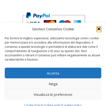
Gestisci Consenso Cookie
Per fornire le migliori esperienze, utilizziamo tecnologie come i cookie
per memorizzare e/o accedere alle informazioni del dispositivo. Il
consenso a queste tecnologie ci permetterà di elaborare dati come il
comportamento di navigazione o ID unici su questo sito. Non
acconsentire o ritirare il consenso può influire negativamente su alcune
reCAPTCHA Google’s
Privacy Policy
and
Terms of Service
caratteristiche e funzioni.
Accetta
Nega
Visualizza le preferenze
© 2026 Fratelli Pinci by Fonderia Fattorini
• Creato
con
GeneratePress
Cookie Policy
Cookies policy
Cookies policy