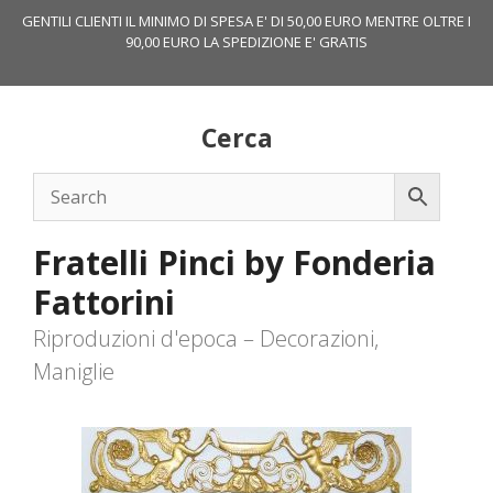
Vai
GENTILI CLIENTI IL MINIMO DI SPESA E' DI 50,00 EURO MENTRE OLTRE I
al
90,00 EURO LA SPEDIZIONE E' GRATIS
contenuto
Cerca
Fratelli Pinci by Fonderia
Fattorini
Riproduzioni d'epoca – Decorazioni,
Maniglie