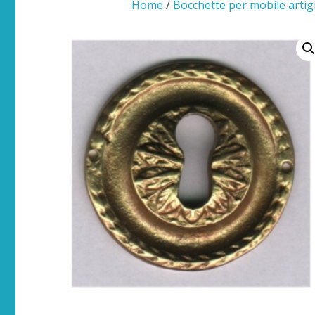
Home
/
Bocchette per mobile artig