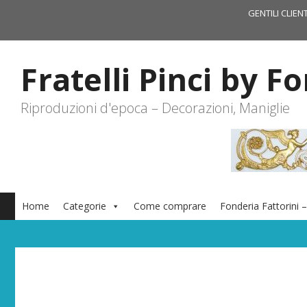
Vai
GENTILI CLIEN
al
contenuto
Fratelli Pinci by F
Riproduzioni d'epoca – Decorazioni, Maniglie
Home
Categorie
Come comprare
Fonderia Fattorini –