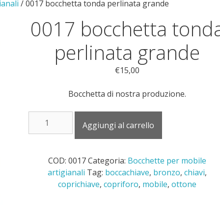
ianali
/ 0017 bocchetta tonda perlinata grande
0017 bocchetta tond
perlinata grande
€
15,00
Bocchetta di nostra produzione.
0017
Aggiungi al carrello
bocchetta
tonda
perlinata
COD:
0017
Categoria:
Bocchette per mobile
grande
artigianali
Tag:
boccachiave
,
bronzo
,
chiavi
,
quantità
coprichiave
,
copriforo
,
mobile
,
ottone