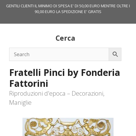
Vai
GENTILI CLIENTI IL MINIMO DI SPESA E' DI 50,00 EURO MENTRE OLTRE I
al
90,00 EURO LA SPEDIZIONE E' GRATIS
contenuto
Cerca
Fratelli Pinci by Fonderia
Fattorini
Riproduzioni d'epoca – Decorazioni,
Maniglie