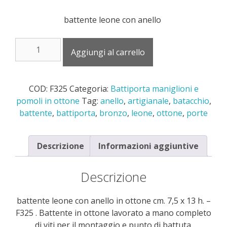
battente leone con anello
battente
Aggiungi al carrello
leone
con
anello
COD:
F325
Categoria:
Battiporta maniglioni e
in
pomoli in ottone
Tag:
anello
,
artigianale
,
batacchio
,
ottone
battente
,
battiporta
,
bronzo
,
leone
,
ottone
,
porte
cm.
7,5
x
Descrizione
Informazioni aggiuntive
13
h.
Descrizione
-
F325
battente leone con anello in ottone cm. 7,5 x 13 h. –
quantità
F325 . Battente in ottone lavorato a mano completo
di viti per il montaggio e punto di battuta.