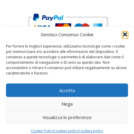
Gestisci Consenso Cookie
Per fornire le migliori esperienze, utilizziamo tecnologie come i cookie
per memorizzare e/o accedere alle informazioni del dispositivo. Il
consenso a queste tecnologie ci permetterà di elaborare dati come il
comportamento di navigazione o ID unici su questo sito. Non
acconsentire o ritirare il consenso può influire negativamente su alcune
reCAPTCHA Google’s
Privacy Policy
and
Terms of Service
caratteristiche e funzioni.
Accetta
Nega
Visualizza le preferenze
© 2026 Fratelli Pinci by Fonderia Fattorini
• Creato
con
GeneratePress
Cookie Policy
Cookies policy
Cookies policy