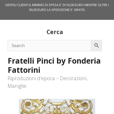
Vai
GENTILI CLIENTI IL MINIMO DI SPESA E' DI 50,00 EURO MENTRE OLTRE I
al
90,00 EURO LA SPEDIZIONE E' GRATIS
contenuto
Cerca
Fratelli Pinci by Fonderia
Fattorini
Riproduzioni d'epoca – Decorazioni,
Maniglie