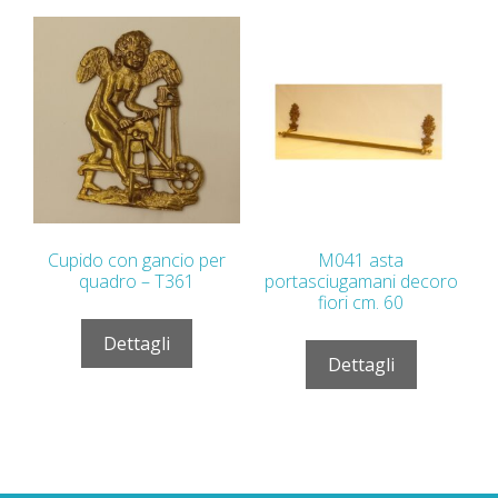
Cupido con gancio per
M041 asta
quadro – T361
portasciugamani decoro
fiori cm. 60
Dettagli
Dettagli