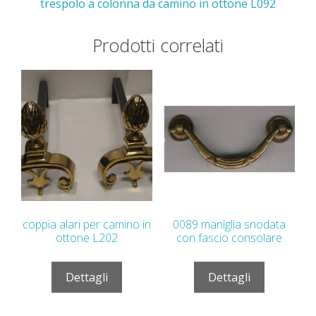
trespolo a colonna da camino in ottone L092
Prodotti correlati
coppia alari per camino in
0089 maniglia snodata
ottone L202
con fascio consolare
Dettagli
Dettagli