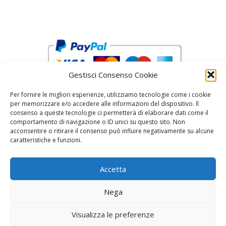
Gestisci Consenso Cookie
Per fornire le migliori esperienze, utilizziamo tecnologie come i cookie
per memorizzare e/o accedere alle informazioni del dispositivo. Il
consenso a queste tecnologie ci permetterà di elaborare dati come il
comportamento di navigazione o ID unici su questo sito. Non
acconsentire o ritirare il consenso può influire negativamente su alcune
reCAPTCHA Google’s
Privacy Policy
and
Terms of Service
caratteristiche e funzioni.
Accetta
Nega
Visualizza le preferenze
© 2026 Fratelli Pinci by Fonderia Fattorini
• Creato