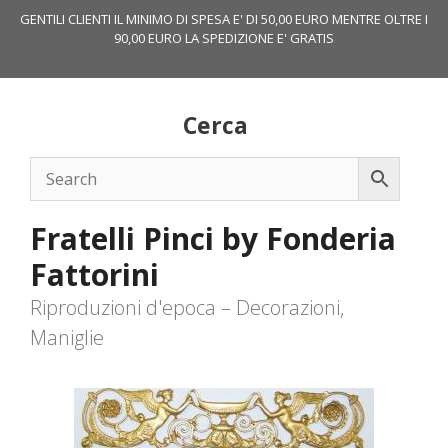
Vai
GENTILI CLIENTI IL MINIMO DI SPESA E' DI 50,00 EURO MENTRE OLTRE I
al
90,00 EURO LA SPEDIZIONE E' GRATIS
contenuto
Cerca
Fratelli Pinci by Fonderia
Fattorini
Riproduzioni d'epoca – Decorazioni,
Maniglie