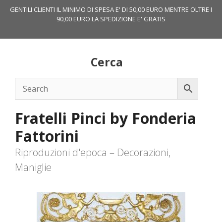
Vai
GENTILI CLIENTI IL MINIMO DI SPESA E' DI 50,00 EURO MENTRE OLTRE I
al
90,00 EURO LA SPEDIZIONE E' GRATIS
contenuto
Cerca
Fratelli Pinci by Fonderia
Fattorini
Riproduzioni d'epoca – Decorazioni,
Maniglie