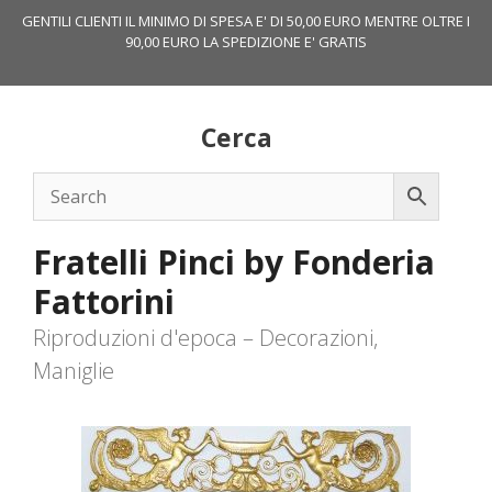
Vai
GENTILI CLIENTI IL MINIMO DI SPESA E' DI 50,00 EURO MENTRE OLTRE I
al
90,00 EURO LA SPEDIZIONE E' GRATIS
contenuto
Cerca
Fratelli Pinci by Fonderia
Fattorini
Riproduzioni d'epoca – Decorazioni,
Maniglie