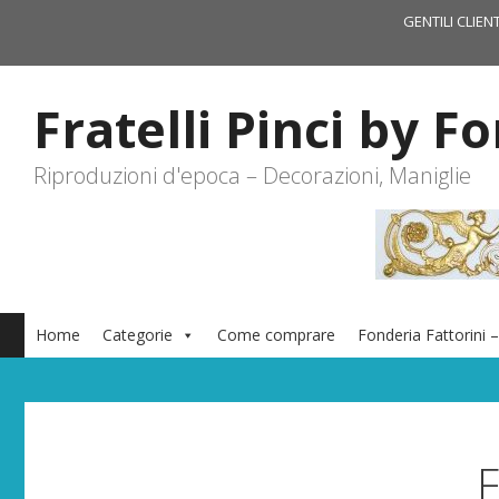
Vai
GENTILI CLIEN
al
contenuto
Fratelli Pinci by F
Riproduzioni d'epoca – Decorazioni, Maniglie
Home
Categorie
Come comprare
Fonderia Fattorini –