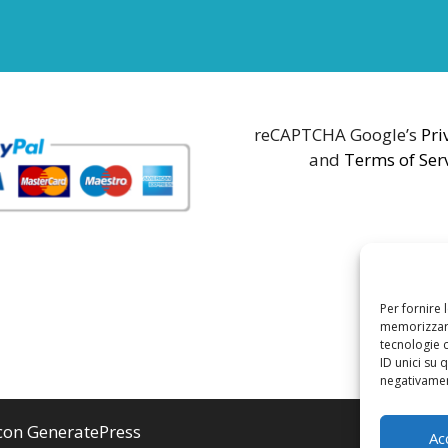
reCAPTCHA Google’s
Pri
and
Terms of Ser
Per fornire 
memorizzare
tecnologie 
ID unici su 
negativament
 con
GeneratePress
Ac