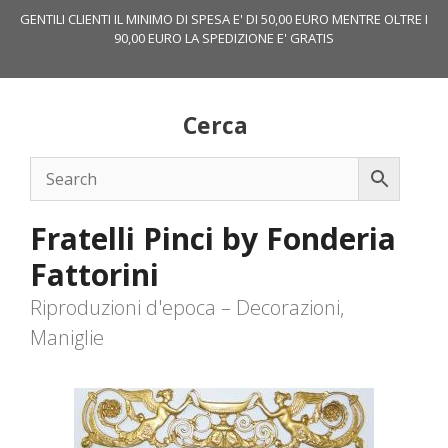
Vai
GENTILI CLIENTI IL MINIMO DI SPESA E' DI 50,00 EURO MENTRE OLTRE I
al
90,00 EURO LA SPEDIZIONE E' GRATIS
contenuto
Cerca
Fratelli Pinci by Fonderia
Fattorini
Riproduzioni d'epoca – Decorazioni,
Maniglie