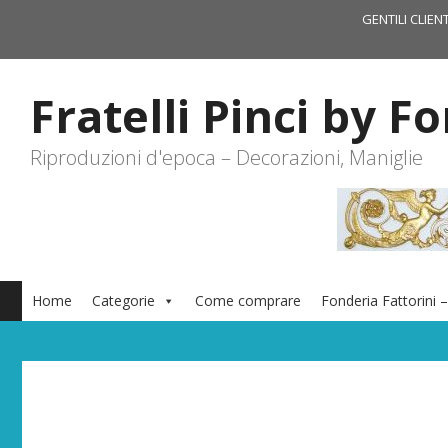
Vai
GENTILI CLIEN
al
contenuto
Fratelli Pinci by F
Riproduzioni d'epoca – Decorazioni, Maniglie
Home
Categorie
Come comprare
Fonderia Fattorini –