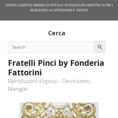
Vai
GENTILI CLIENTI IL MINIMO DI SPESA E' DI 50,00 EURO MENTRE OLTRE I
al
90,00 EURO LA SPEDIZIONE E' GRATIS
contenuto
Cerca
Fratelli Pinci by Fonderia
Fattorini
Riproduzioni d'epoca – Decorazioni,
Maniglie