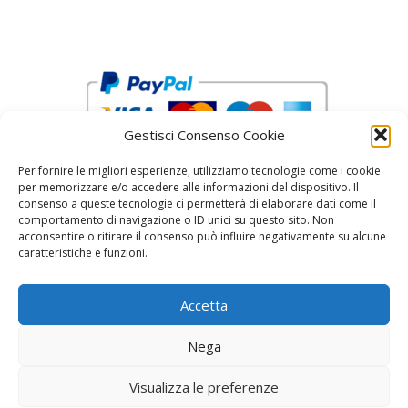
Gestisci Consenso Cookie
Per fornire le migliori esperienze, utilizziamo tecnologie come i cookie
per memorizzare e/o accedere alle informazioni del dispositivo. Il
consenso a queste tecnologie ci permetterà di elaborare dati come il
comportamento di navigazione o ID unici su questo sito. Non
acconsentire o ritirare il consenso può influire negativamente su alcune
reCAPTCHA Google’s
Privacy Policy
and
Terms of Service
caratteristiche e funzioni.
Accetta
Nega
Visualizza le preferenze
© 2026 Fratelli Pinci by Fonderia Fattorini
• Creato