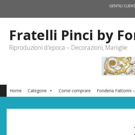
Vai
GENTILI CLIEN
al
contenuto
Fratelli Pinci by F
Riproduzioni d'epoca – Decorazioni, Maniglie
Home
Categorie
Come comprare
Fonderia Fattorini –