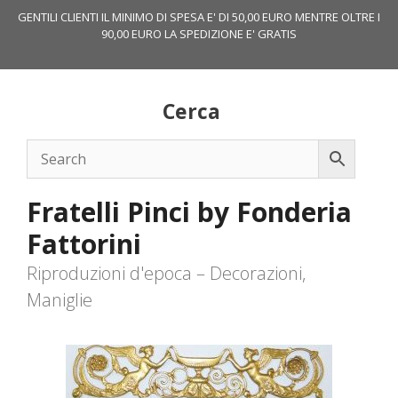
Vai
GENTILI CLIENTI IL MINIMO DI SPESA E' DI 50,00 EURO MENTRE OLTRE I
al
90,00 EURO LA SPEDIZIONE E' GRATIS
contenuto
Cerca
Fratelli Pinci by Fonderia
Fattorini
Riproduzioni d'epoca – Decorazioni,
Maniglie