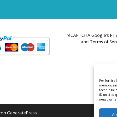
reCAPTCHA Google’s
Pri
and
Terms of Ser
Per fornire 
memorizzare
tecnologie 
ID unici su 
negativament
 con
GeneratePress
Ac