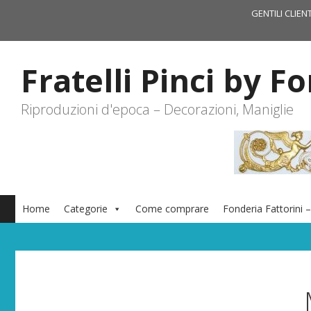
Vai
GENTILI CLIEN
al
contenuto
Fratelli Pinci by F
Riproduzioni d'epoca – Decorazioni, Maniglie
Home
Categorie
Come comprare
Fonderia Fattorini –