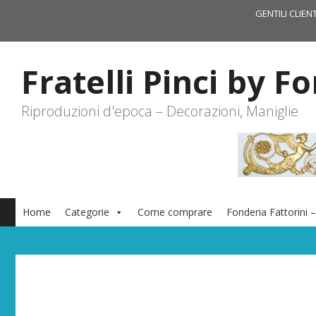
Vai
GENTILI CLIEN
al
contenuto
Fratelli Pinci by F
Riproduzioni d'epoca – Decorazioni, Maniglie
Home
Categorie
Come comprare
Fonderia Fattorini –