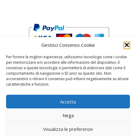
Gestisci Consenso Cookie
Per fornire le migliori esperienze, utilizziamo tecnologie come i cookie
per memorizzare e/o accedere alle informazioni del dispositivo. Il
consenso a queste tecnologie ci permetterà di elaborare dati come il
comportamento di navigazione o ID unici su questo sito. Non
acconsentire o ritirare il consenso può influire negativamente su alcune
reCAPTCHA Google’s
Privacy Policy
and
Terms of Service
caratteristiche e funzioni.
Accetta
Nega
Visualizza le preferenze
© 2026 Fratelli Pinci by Fonderia Fattorini
• Creato