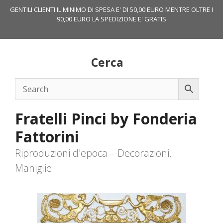
Vai
GENTILI CLIENTI IL MINIMO DI SPESA E' DI 50,00 EURO MENTRE OLTRE I
al
90,00 EURO LA SPEDIZIONE E' GRATIS
contenuto
Cerca
Fratelli Pinci by Fonderia
Fattorini
Riproduzioni d'epoca – Decorazioni,
Maniglie