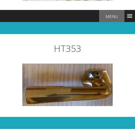
MENU
HT353