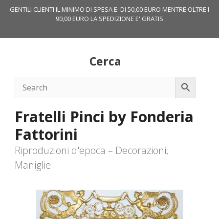
Vai
GENTILI CLIENTI IL MINIMO DI SPESA E' DI 50,00 EURO MENTRE OLTRE I
al
90,00 EURO LA SPEDIZIONE E' GRATIS
contenuto
Cerca
Fratelli Pinci by Fonderia
Fattorini
Riproduzioni d'epoca – Decorazioni,
Maniglie