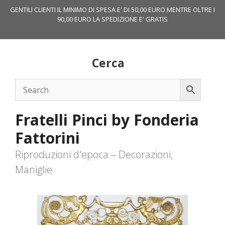
Vai
GENTILI CLIENTI IL MINIMO DI SPESA E' DI 50,00 EURO MENTRE OLTRE I
al
90,00 EURO LA SPEDIZIONE E' GRATIS
contenuto
Cerca
Fratelli Pinci by Fonderia
Fattorini
Riproduzioni d'epoca – Decorazioni,
Maniglie