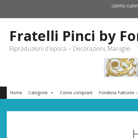
Vai
GENTILI CLIEN
al
contenuto
Fratelli Pinci by F
Riproduzioni d'epoca – Decorazioni, Maniglie
Home
Categorie
Come comprare
Fonderia Fattorini –