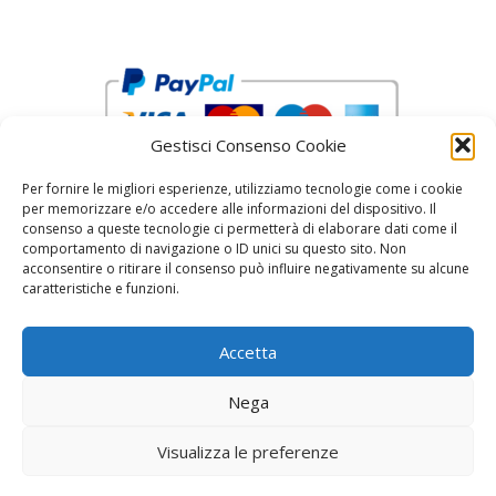
Gestisci Consenso Cookie
Per fornire le migliori esperienze, utilizziamo tecnologie come i cookie
per memorizzare e/o accedere alle informazioni del dispositivo. Il
consenso a queste tecnologie ci permetterà di elaborare dati come il
comportamento di navigazione o ID unici su questo sito. Non
acconsentire o ritirare il consenso può influire negativamente su alcune
reCAPTCHA Google’s
Privacy Policy
and
Terms of Service
caratteristiche e funzioni.
Accetta
Nega
Visualizza le preferenze
© 2026 Fratelli Pinci by Fonderia Fattorini
• Creato
con
GeneratePress