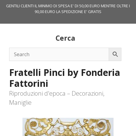
Vai
GENTILI CLIENTI IL MINIMO DI SPESA E' DI 50,00 EURO MENTRE OLTRE I
al
90,00 EURO LA SPEDIZIONE E' GRATIS
contenuto
Cerca
Fratelli Pinci by Fonderia
Fattorini
Riproduzioni d'epoca – Decorazioni,
Maniglie