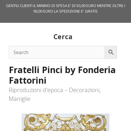
Vai
GENTILI CLIENTI IL MINIMO DI SPESA E' DI 50,00 EURO MENTRE OLTRE I
al
90,00 EURO LA SPEDIZIONE E' GRATIS
contenuto
Cerca
Fratelli Pinci by Fonderia
Fattorini
Riproduzioni d'epoca – Decorazioni,
Maniglie