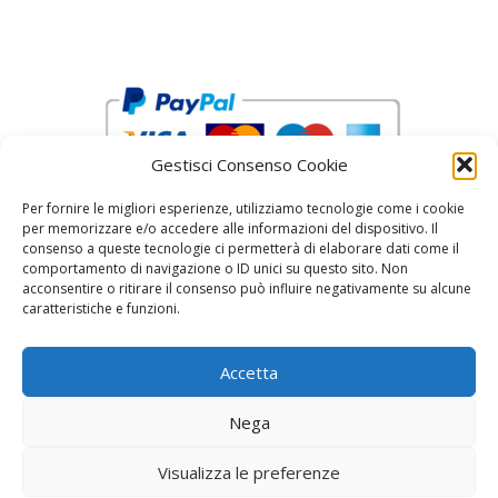
Gestisci Consenso Cookie
Per fornire le migliori esperienze, utilizziamo tecnologie come i cookie
per memorizzare e/o accedere alle informazioni del dispositivo. Il
consenso a queste tecnologie ci permetterà di elaborare dati come il
comportamento di navigazione o ID unici su questo sito. Non
acconsentire o ritirare il consenso può influire negativamente su alcune
reCAPTCHA Google’s
Privacy Policy
and
Terms of Service
caratteristiche e funzioni.
Accetta
Nega
Visualizza le preferenze
© 2026 Fratelli Pinci by Fonderia Fattorini
• Creato