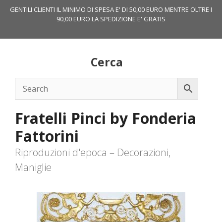
Vai
GENTILI CLIENTI IL MINIMO DI SPESA E' DI 50,00 EURO MENTRE OLTRE I
al
90,00 EURO LA SPEDIZIONE E' GRATIS
contenuto
Cerca
Fratelli Pinci by Fonderia
Fattorini
Riproduzioni d'epoca – Decorazioni,
Maniglie